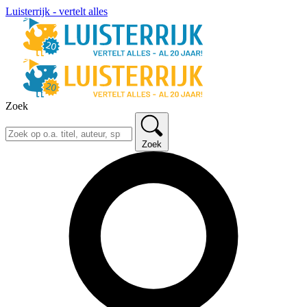
Luisterrijk - vertelt alles
Zoek
Zoek