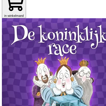
in winkelmand