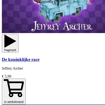
fragment
De koninklijke race
Jeffrey Archer
€ 5,99
in winkelmand