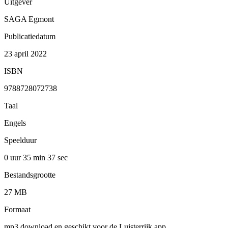
Uitgever
SAGA Egmont
Publicatiedatum
23 april 2022
ISBN
9788728072738
Taal
Engels
Speelduur
0 uur 35 min
37 sec
Bestandsgrootte
27 MB
Formaat
mp3 download en geschikt voor de Luisterrijk app