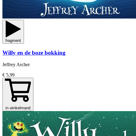
fragment
Willy en de boze bokking
Jeffrey Archer
€ 5,99
in winkelmand