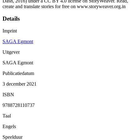
Dash, 2016) under a CC BY 4.0 license on StoryWeaver. Read,
create and translate stories for free on www.storyweaver.org.in
Details
Imprint
SAGA Egmont
Uitgever
SAGA Egmont
Publicatiedatum
3 december 2021
ISBN
9788728110737
Taal
Engels
Speelduur