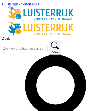
Luisterrijk - vertelt alles
Zoek
Zoek