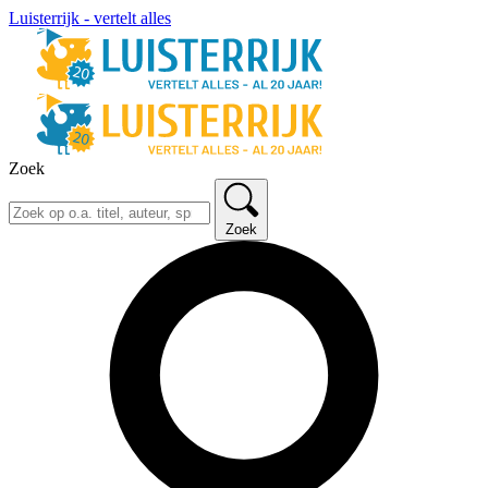
Luisterrijk - vertelt alles
Zoek
Zoek