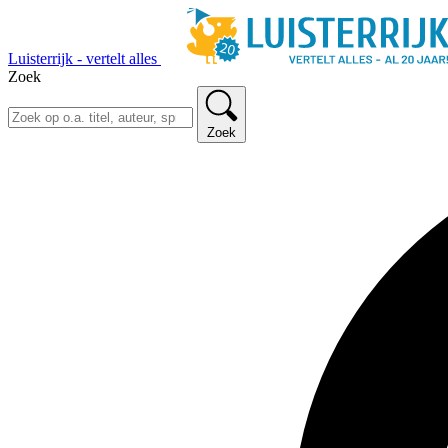
Luisterrijk - vertelt alles
Zoek
Zoek