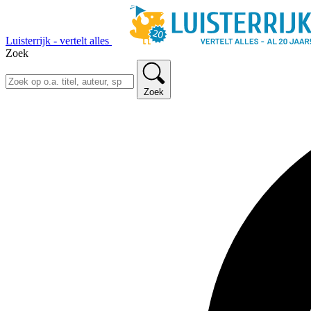
Luisterrijk - vertelt alles
Zoek
Zoek