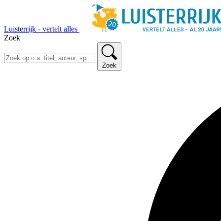
Luisterrijk - vertelt alles
Zoek
Zoek