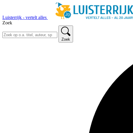
Luisterrijk - vertelt alles
Zoek
Zoek