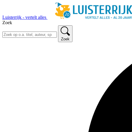
Luisterrijk - vertelt alles
Zoek
Zoek