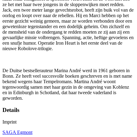
ze het met haar twee jongens in de sloppenwijken moet redden.
Jack, een twee meter lange gevechtsrobot, heeft zijn buik vol van de
oorlog en loopt over naar de rebellen. Hij en Marci hebben op het
eerste gezicht weinig gemeen, maar ze worden verbonden door een
gewetenloze tegenstander en een dodelijk geheim. Om zichzelf en
de mensheid van de ondergang te redden moeten ze zij aan zij een
gevaarlijke missie volbrengen. Spanning, actie, heftige gevoelens en
een snufje humor. Operatie Iron Heart is het eerste deel van de
nieuwe Robolove-trilogie.
De Duitse bestsellerauteur Marina André werd in 1961 geboren in
Bonn. Ze heeft veel succesvolle boeken geschreven en is met name
bekend wegens haar Tempelromans. Martina André woont
tegenwoordig samen met haar gezin in de omgeving van Koblenz
en in Edinburgh in Schotland, dat haar tweede vaderland is
geworden.
Details
Imprint
SAGA Egmont