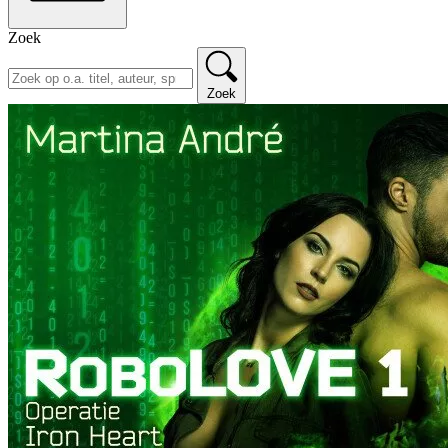
Zoek
Zoek