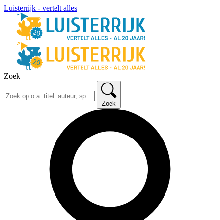
Luisterrijk - vertelt alles
Zoek
Zoek