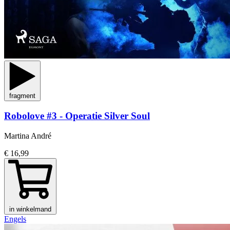
fragment
Robolove #3 - Operatie Silver Soul
Martina André
€ 16,99
in winkelmand
Engels