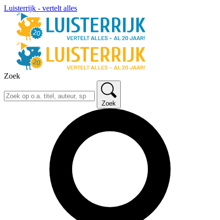
Luisterrijk - vertelt alles
Zoek
Zoek