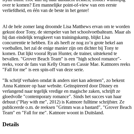
over te komen? Een mannelijke point-of-view van een eerste
verliefdheid, en één van de beste in het genre!
Al de hele zomer lang droomde Lisa Matthews ervan om te worden
gekust door Tony, de sterspeler van het schoolvoetbalteam. Maar als
hij dan eindelijk terugkeert van trainingskamp, blijkt Lisa
concurrentie te hebben. En als heeft ze nog zo’n grote hekel aan
voetballen, het zal de enige manier zijn om dichter bij Tony te
komen. Dat lijkt vooral Ryan Hunter, de trainer, uitstekend te
bevallen. "Grover Beach Team" is een "high school romance"-
reeks, voor de fans van Kelly Oram en Cassie Mae. Katmores reeks
"Fall for me" is een spin-off van deze serie.
"Ik schrijf verhalen omdat ik anders niet kan ademen", zo bekent
Anna Katmore op haar website. Geïnspireerd door Disney en
verlangend naar tegelijk vredige en magische zaken, schrijft ze
gloedvolle "contemporary romance". Sinds het succes van haar
debuut ("Play with me", 2012) is Katmore fulltime schrijfster. Ze
publiceerde o.m. de reeksen "Grimm was a bastard", "Grover Beach
Team" en "Fall for me". Katmore woont in Duitsland.
Details