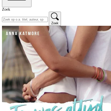
Zoek
Zoek