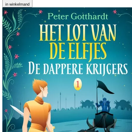
in winkelmand