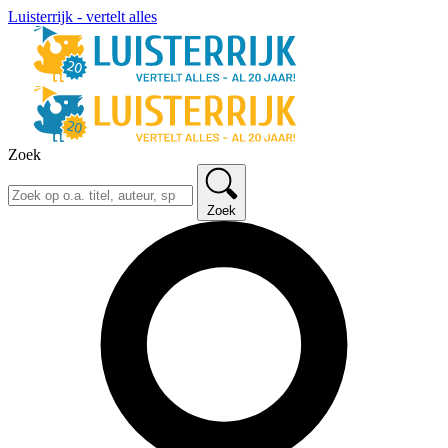
Luisterrijk - vertelt alles
Zoek
Zoek