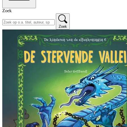
Zoek
Zoek