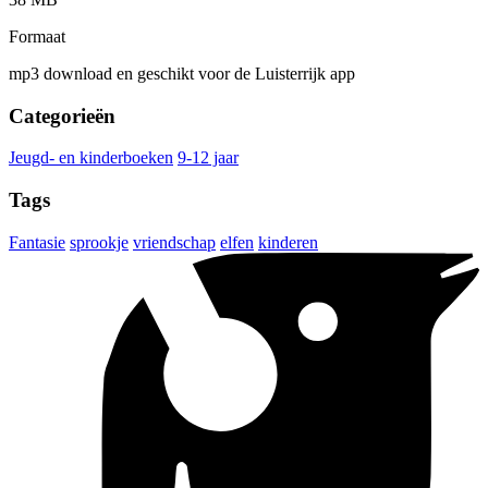
Formaat
mp3 download en geschikt voor de Luisterrijk app
Categorieën
Jeugd- en kinderboeken
9-12 jaar
Tags
Fantasie
sprookje
vriendschap
elfen
kinderen