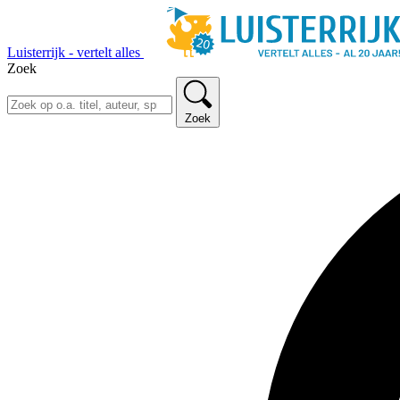
Luisterrijk - vertelt alles
Zoek
Zoek