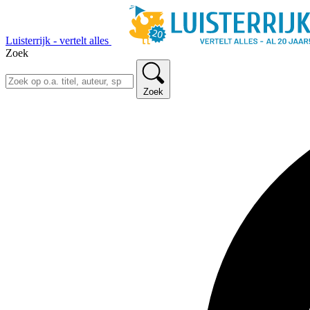
Luisterrijk - vertelt alles
Zoek
Zoek