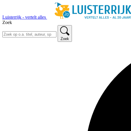
Luisterrijk - vertelt alles
Zoek
Zoek