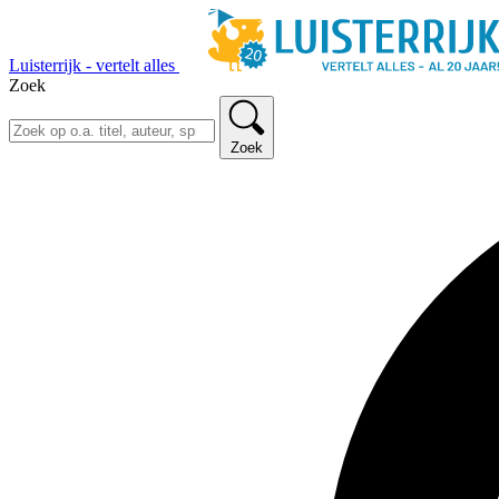
Luisterrijk - vertelt alles
Zoek
Zoek