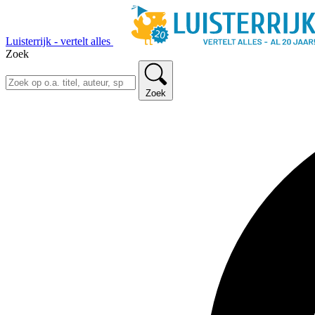
Luisterrijk - vertelt alles
Zoek
Zoek