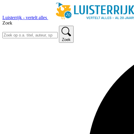
Luisterrijk - vertelt alles
Zoek
Zoek