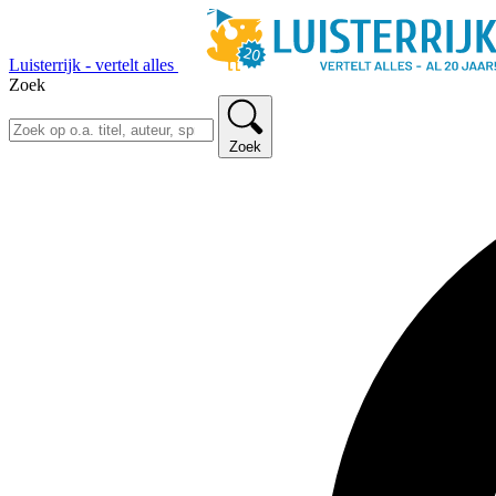
Luisterrijk - vertelt alles
Zoek
Zoek