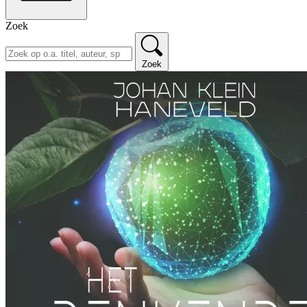
Zoek
Zoek