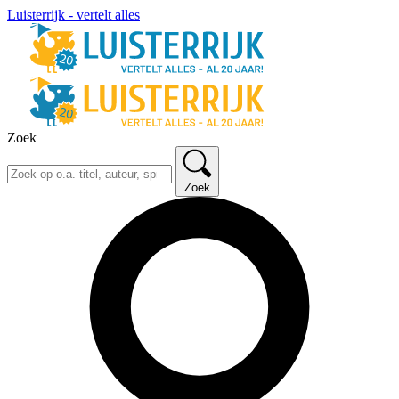
Luisterrijk - vertelt alles
Zoek
Zoek