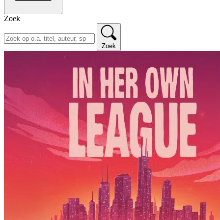
Zoek
Zoek