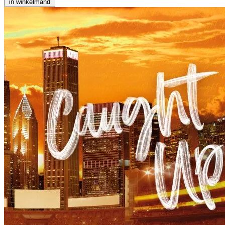
in winkelmand