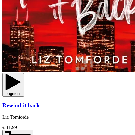
fragment
Rewind it back
Liz Tomforde
€ 11,99