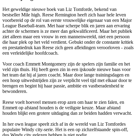
Het geweldige nieuwe boek van Liz Tomforde, bekend van
bestseller Mile high. Reese Remington heeft zich haar hele leven
voorbereid op de rol van eerste vrouwelijke eigenaar van een Major
League Baseball-team. Met haar scherpe blik en jaren aan ervaring
achter de schermen is ze meer dan gekwalificeerd. Maar het publiek
ziet alleen maar een vrouw in een mannenwereld, niet een persoon
die haar plek op het veld verdient. Gebukt onder de constante kritiek
en prestatiedruk kan Reese zich geen afleidingen veroorloven - zoals
een verleidelijke hoofdcoach.
Voor coach Emmett Montgomery zijn de spelers zijn familie en het
veld zijn thuis. Hij heeft geen zin in een ijskoude nieuwe baas voor
het team dat hij al jaren coacht. Maar door lange trainingsdagen en
een hoop uitwedstrijden zijn ze verplicht veel tijd met elkaar door te
brengen en begint hij haar passie, ambitie en vastberadenheid te
bewonderen.
Reese voelt hoeveel mensen erop azen om haar te zien falen, en
Emmett op afstand houden is de veiligste keuze. Maar afstand
houden blijkt een grotere uitdaging dan ze beiden hadden verwacht.
In her own league speelt zich af in de wereld van Liz Tomfordes
populaire Windy city-serie. Het is een op zichzelfstaande spin-off,
dus Windy city gelezen hebben is niet nodig.