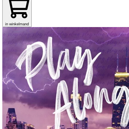
in winkelmand