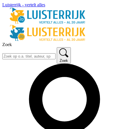
Luisterrijk - vertelt alles
Zoek
Zoek