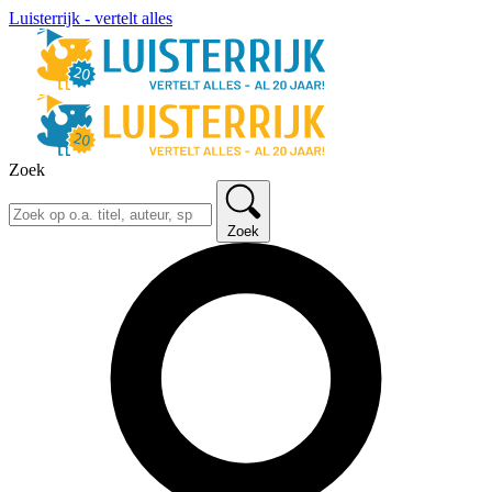
Luisterrijk - vertelt alles
Zoek
Zoek