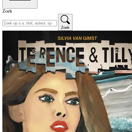
Zoek
Zoek