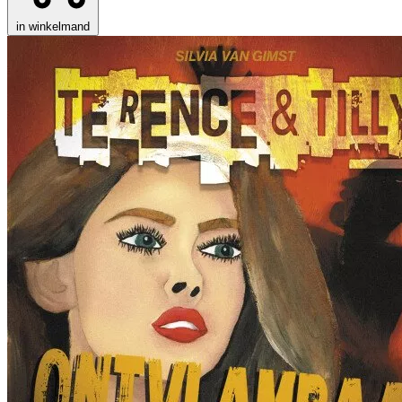
in winkelmand