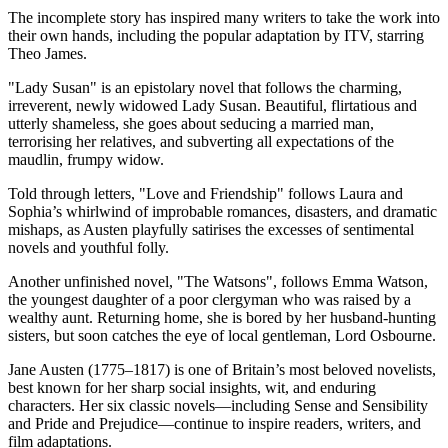
The incomplete story has inspired many writers to take the work into
their own hands, including the popular adaptation by ITV, starring
Theo James.
"Lady Susan" is an epistolary novel that follows the charming,
irreverent, newly widowed Lady Susan. Beautiful, flirtatious and
utterly shameless, she goes about seducing a married man,
terrorising her relatives, and subverting all expectations of the
maudlin, frumpy widow.
Told through letters, "Love and Friendship" follows Laura and
Sophia’s whirlwind of improbable romances, disasters, and dramatic
mishaps, as Austen playfully satirises the excesses of sentimental
novels and youthful folly.
Another unfinished novel, "The Watsons", follows Emma Watson,
the youngest daughter of a poor clergyman who was raised by a
wealthy aunt. Returning home, she is bored by her husband-hunting
sisters, but soon catches the eye of local gentleman, Lord Osbourne.
Jane Austen (1775–1817) is one of Britain’s most beloved novelists,
best known for her sharp social insights, wit, and enduring
characters. Her six classic novels—including Sense and Sensibility
and Pride and Prejudice—continue to inspire readers, writers, and
film adaptations.