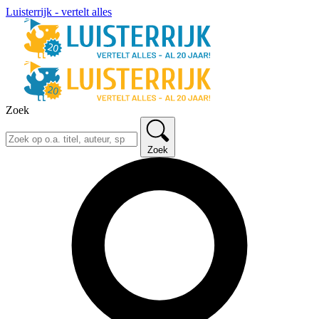
Luisterrijk - vertelt alles
Zoek
Zoek