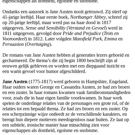
eigenschappen als domheid, egoïsme en snobisme.
Ondanks een aanzoek is Jane Austen nooit getrouwd. Zij stierf op
41-jarige leeftijd. Haar eerste boek,
Northanger Abbey
, schreef zij
op 20-jarige leeftijd, maar werd pas na haar dood in 1817
uitgegeven.
Sense and Sensibility
(
Verstand en Gevoel
) werd in
1811 uitgegeven, gevolgd door
Pride and Prejudice
(
Trots en
Vooroordeel
) in 1812. Later volgden
Mansfield Park
,
Emma
en
Persuasion
(
Overtuiging
).
De romans van Jane Austen hebben al generaties lezers geboeid en
gecharmeerd. De thema’s die zij begin 1800 beschrijft zijn al
eeuwen gelijk gebleven en worden met een diepgaand inzicht en
een warm gevoel voor humor afgeschilderd.
Jane Austen
(1775-1817) werd geboren in Hampshire, Engeland.
Haar ouders waren George en Cassandra Austen, ze had zes broers
en een zuster. In haar romans kwamen vaak familieomstandigheden
voor, zoals die in haar eigen familie voorkwamen. In haar werk
spelen de onderlinge relaties van de personages een grote rol, of de
relaties tot een bepaald thema. Ze had zes broers en een zuster. Op
een scherpzinnige wijze ontleedt ze de verschillende karakters, en
brengt hun diepere motieven meedogenloos naar buiten. Ze laat op
een subtiele, ironische manier haar minachting zien voor
eigenschappen als domheid, egoïsme en snobisme.