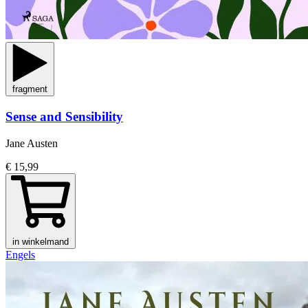
fragment
Sense and Sensibility
Jane Austen
€ 15,99
in winkelmand
Engels