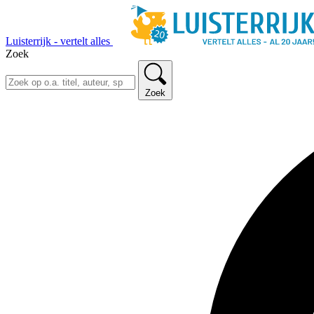
Luisterrijk - vertelt alles
Zoek
Zoek