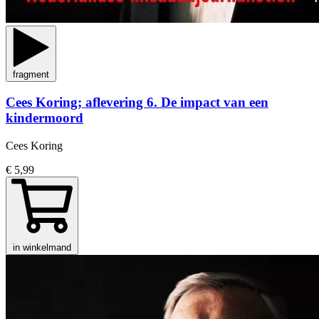
fragment
Cees Koring; aflevering 6. De impact van een
kindermoord
Cees Koring
€ 5,99
in winkelmand