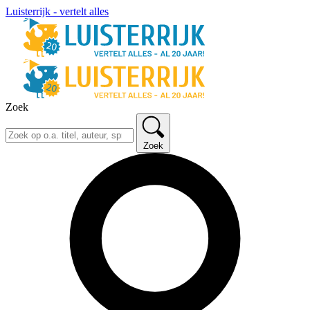
Luisterrijk - vertelt alles
Zoek
Zoek