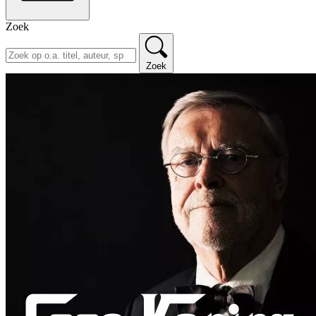
Zoek
Zoek