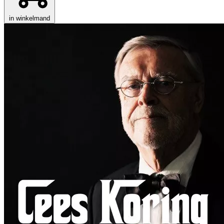
in winkelmand