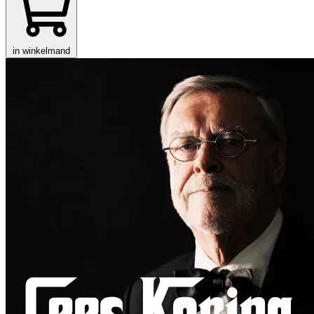
in winkelmand