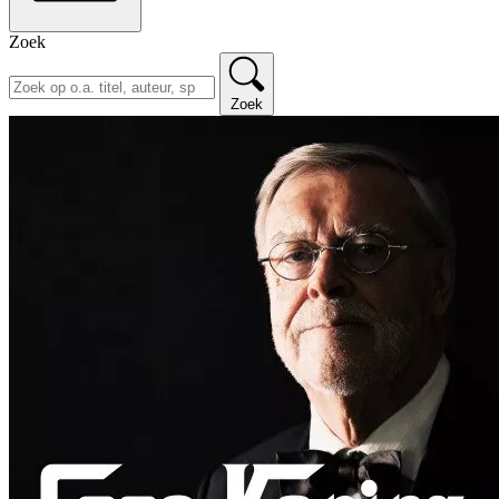
Zoek
Zoek