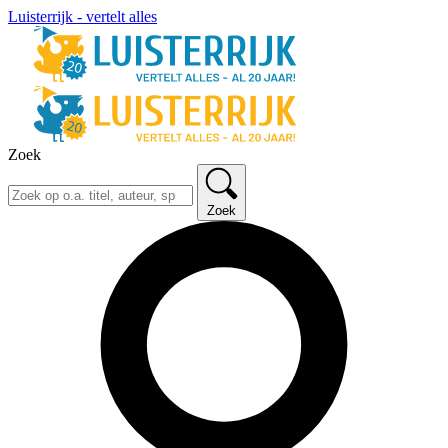
Luisterrijk - vertelt alles
Zoek
Zoek