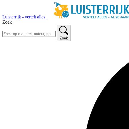
Luisterrijk - vertelt alles
Zoek
Zoek