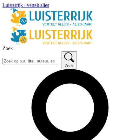
Luisterrijk - vertelt alles
Zoek
Zoek