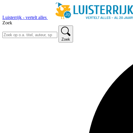
Luisterrijk - vertelt alles
Zoek
Zoek