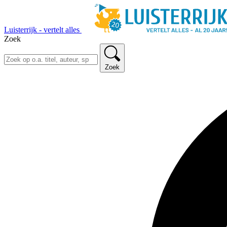
Luisterrijk - vertelt alles
Zoek
Zoek