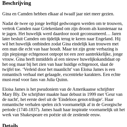
Beschrijving
Gina en Camden hebben elkaar al twaalf jaar niet meer gezien.
Nadat de twee op jonge leeftijd gedwongen werden om te trouwen,
vertrok Camden naar Griekenland om zijn droom als kunstenaar na
te jagen. Het huwelijk werd daardoor nooit geconsumeerd… Jaren
later besluit Camden om tijdelijk terug te keren naar Engeland. Hij
wil het huwelijk ontbinden zodat Gina eindelijk kan trouwen met
een man die echt van haar houdt. Maar tot zijn grote verbazing is
zijn piepjonge echtgenoot ontpopt tot een zeer aantrekkelijke, jonge
vrouw. Gina heeft inmiddels al een nieuwe huwelijkskandidaat op
het oog maar bij het zien van haar huidige echtgenoot, slaat de
twijfel toe. ‘Verleid door het maanlicht’ van Eloisa James is een
romantisch verhaal met gelaagde, excentrieke karakters. Een echte
must-read voor fans van Julia Quinn.
Eloisa James is het pseudoniem van de Amerikaanse schrijfster
Mary Bly. De schrijfster maakte haar debuut in 1999 met 'Geur van
de nacht', het eerste deel uit de 'Eindeloos genot-trilogie'. Haar
romantische verhalen spelen zich voornamelijk af in de Georgische
periode (1740-1837). James haalt haar inspiratie voornamelijk uit het
werk van Shakespeare en poëzie uit de zestiende eeuw.
Details