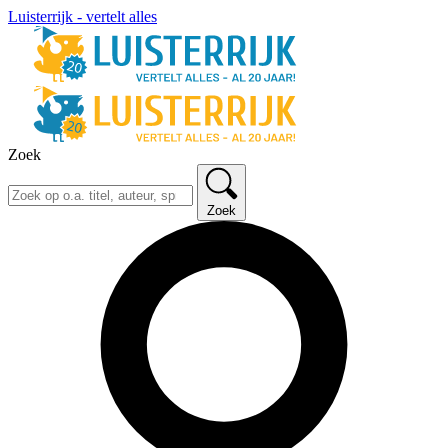
Luisterrijk - vertelt alles
Zoek
Zoek