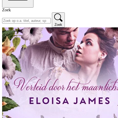
Zoek
Zoek