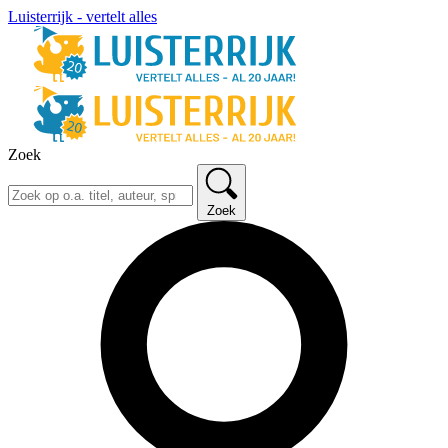
Luisterrijk - vertelt alles
Zoek
Zoek