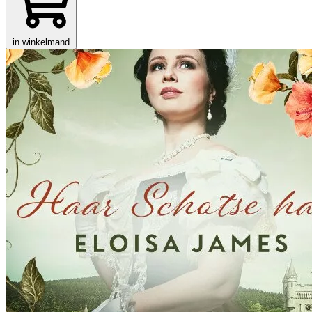
in winkelmand