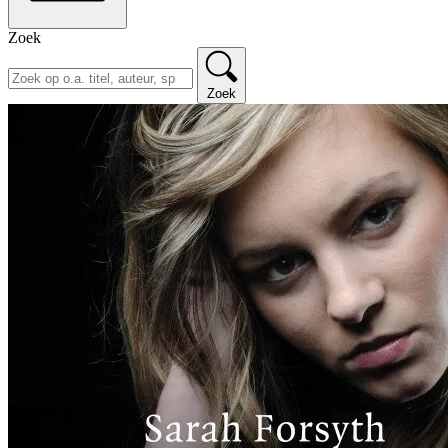
Zoek
Zoek