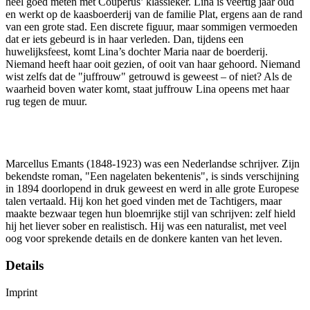
heel goed meten met Couperus’ klassieker. Lina is veertig jaar oud
en werkt op de kaasboerderij van de familie Plat, ergens aan de rand
van een grote stad. Een discrete figuur, maar sommigen vermoeden
dat er iets gebeurd is in haar verleden. Dan, tijdens een
huwelijksfeest, komt Lina’s dochter Maria naar de boerderij.
Niemand heeft haar ooit gezien, of ooit van haar gehoord. Niemand
wist zelfs dat de "juffrouw" getrouwd is geweest – of niet? Als de
waarheid boven water komt, staat juffrouw Lina opeens met haar
rug tegen de muur.
Marcellus Emants (1848-1923) was een Nederlandse schrijver. Zijn
bekendste roman, "Een nagelaten bekentenis", is sinds verschijning
in 1894 doorlopend in druk geweest en werd in alle grote Europese
talen vertaald. Hij kon het goed vinden met de Tachtigers, maar
maakte bezwaar tegen hun bloemrijke stijl van schrijven: zelf hield
hij het liever sober en realistisch. Hij was een naturalist, met veel
oog voor sprekende details en de donkere kanten van het leven.
Details
Imprint