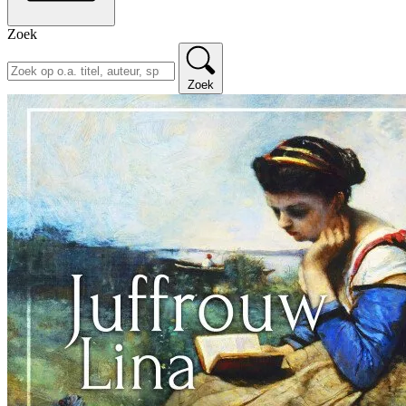
Zoek
Zoek