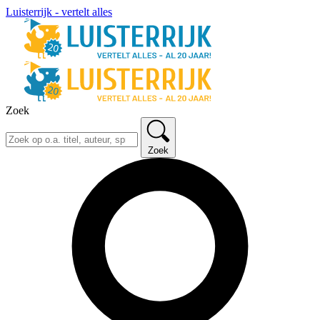
Luisterrijk - vertelt alles
Zoek
Zoek