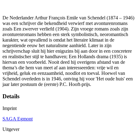
De Nederlander Arthur François Emile van Schendel (1874 – 1946)
was een schrijver die bekendheid verwierf met avonturenromans
zoals Een zwerver verliefd (1904). Zijn vroege romans zoals zijn
avonturenromans hebben een sterk symbolistisch, neoromantisch
karakter, wat opvallend is omdat het literaire klimaat in de
negentiende eeuw het naturalisme aanhield. Later in zijn
schrijverschap sluit hij hier enigszins bij aan door in een concretere
en realistischer stijl te handhaven; Een Hollands drama (1935) is
hiervan een voorbeeld. Nooit deed hij overigens afstand van de
thema’s die hem van meet af aan interesseerden: vrije wil en
vrijheid, geluk en eenzaamheid, noodlot en toeval. Hoewel van
Schendel overleden is in 1946, ontving hij voor 'Het oude huis' een
jaar later postuum de (eerste) P.C. Hooft-prijs.
Details
Imprint
SAGA Egmont
Uitgever