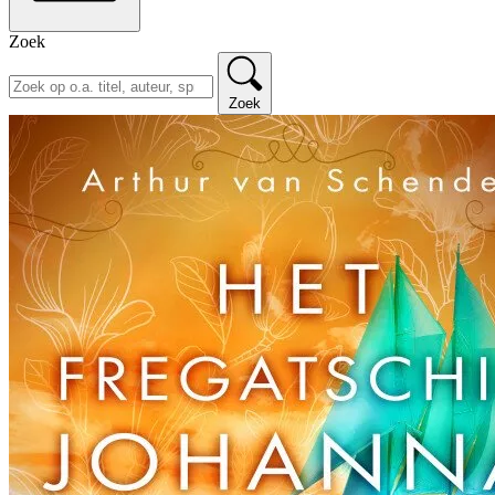
Zoek
Zoek