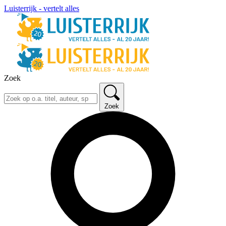
Luisterrijk - vertelt alles
Zoek
Zoek