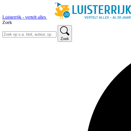
Luisterrijk - vertelt alles
Zoek
Zoek