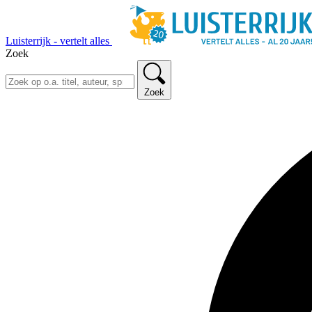
Luisterrijk - vertelt alles
Zoek
Zoek