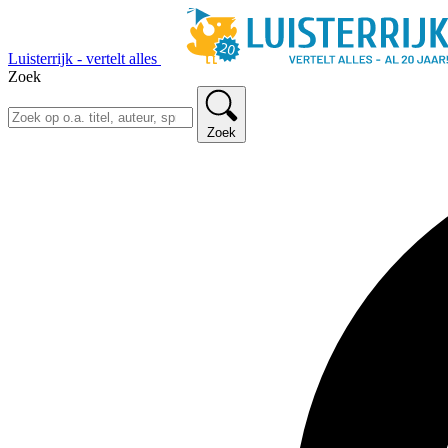
Luisterrijk - vertelt alles
Zoek
Zoek