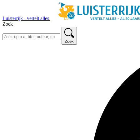
Luisterrijk - vertelt alles
Zoek
Zoek