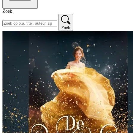
Zoek
Zoek