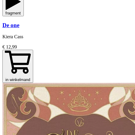
fragment
De one
Kiera Cass
€ 12,99
in winkelmand