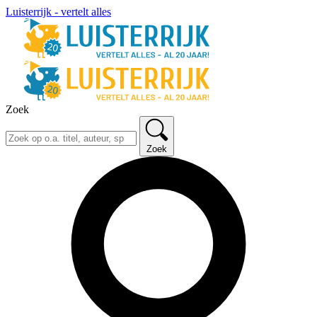
Luisterrijk - vertelt alles
Zoek
Zoek