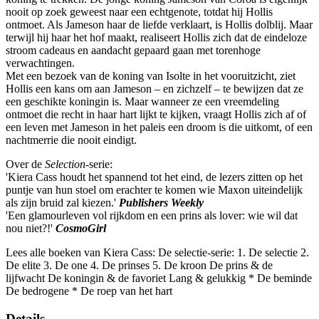
nooit op zoek geweest naar een echtgenote, totdat hij Hollis
ontmoet. Als Jameson haar de liefde verklaart, is Hollis dolblij. Maar
terwijl hij haar het hof maakt, realiseert Hollis zich dat de eindeloze
stroom cadeaus en aandacht gepaard gaan met torenhoge
verwachtingen.
Met een bezoek van de koning van Isolte in het vooruitzicht, ziet
Hollis een kans om aan Jameson – en zichzelf – te bewijzen dat ze
een geschikte koningin is. Maar wanneer ze een vreemdeling
ontmoet die recht in haar hart lijkt te kijken, vraagt Hollis zich af of
een leven met Jameson in het paleis een droom is die uitkomt, of een
nachtmerrie die nooit eindigt.
Over de
Selection
-serie:
'Kiera Cass houdt het spannend tot het eind, de lezers zitten op het
puntje van hun stoel om erachter te komen wie Maxon uiteindelijk
als zijn bruid zal kiezen.'
Publishers Weekly
'Een glamourleven vol rijkdom en een prins als lover: wie wil dat
nou niet?!'
CosmoGirl
Lees alle boeken van Kiera Cass: De selectie-serie: 1. De selectie 2.
De elite 3. De one 4. De prinses 5. De kroon De prins & de
lijfwacht De koningin & de favoriet Lang & gelukkig * De beminde
De bedrogene * De roep van het hart
Details