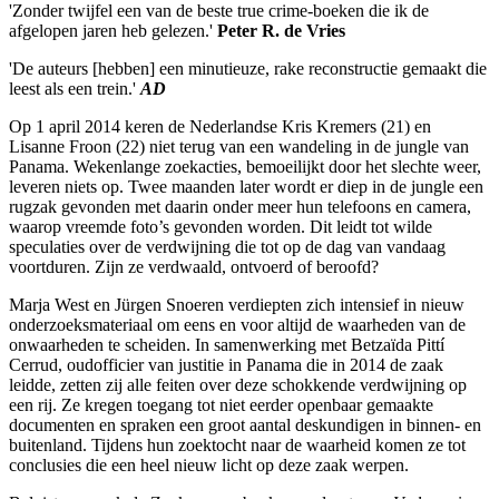
'Zonder twijfel een van de beste true crime-boeken die ik de
afgelopen jaren heb gelezen.'
Peter R. de Vries
'De auteurs [hebben] een minutieuze, rake reconstructie gemaakt die
leest als een trein.'
AD
Op 1 april 2014 keren de Nederlandse Kris Kremers (21) en
Lisanne Froon (22) niet terug van een wandeling in de jungle van
Panama. Wekenlange zoekacties, bemoeilijkt door het slechte weer,
leveren niets op. Twee maanden later wordt er diep in de jungle een
rugzak gevonden met daarin onder meer hun telefoons en camera,
waarop vreemde foto’s gevonden worden. Dit leidt tot wilde
speculaties over de verdwijning die tot op de dag van vandaag
voortduren. Zijn ze verdwaald, ontvoerd of beroofd?
Marja West en Jürgen Snoeren verdiepten zich intensief in nieuw
onderzoeksmateriaal om eens en voor altijd de waarheden van de
onwaarheden te scheiden. In samenwerking met Betzaïda Pittí
Cerrud, oudofficier van justitie in Panama die in 2014 de zaak
leidde, zetten zij alle feiten over deze schokkende verdwijning op
een rij. Ze kregen toegang tot niet eerder openbaar gemaakte
documenten en spraken een groot aantal deskundigen in binnen- en
buitenland. Tijdens hun zoektocht naar de waarheid komen ze tot
conclusies die een heel nieuw licht op deze zaak werpen.