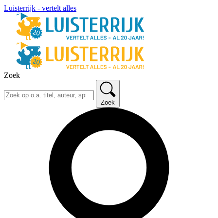
Luisterrijk - vertelt alles
Zoek
Zoek