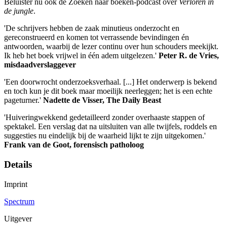
Beluister nu ook de Zoeken naar boeken-podcast over
Verloren in
de jungle
.
'De schrijvers hebben de zaak minutieus onderzocht en
gereconstrueerd en komen tot verrassende bevindingen én
antwoorden, waarbij de lezer continu over hun schouders meekijkt.
Ik heb het boek vrijwel in één adem uitgelezen.'
Peter R. de Vries
,
misdaadverslaggever
'Een doorwrocht onderzoeksverhaal. [...] Het onderwerp is bekend
en toch kun je dit boek maar moeilijk neerleggen; het is een echte
pageturner.'
Nadette de Visser, The Daily Beast
'Huiveringwekkend gedetailleerd zonder overhaaste stappen of
spektakel. Een verslag dat na uitsluiten van alle twijfels, roddels en
suggesties nu eindelijk bij de waarheid lijkt te zijn uitgekomen.'
Frank van de Goot, forensisch patholoog
Details
Imprint
Spectrum
Uitgever