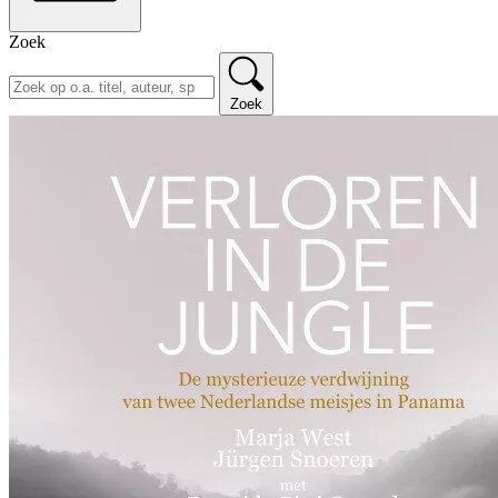
Zoek
Zoek