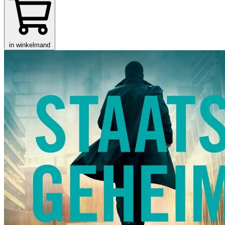
in winkelmand