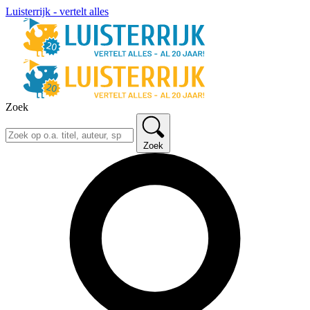
Luisterrijk - vertelt alles
Zoek
Zoek