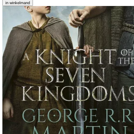
in winkelmand