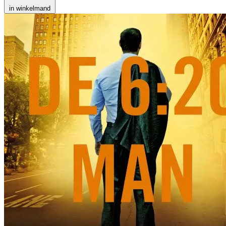
in winkelmand