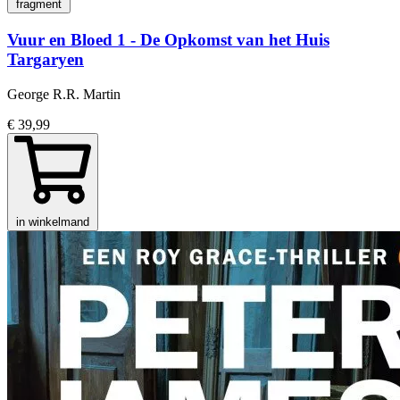
fragment
Vuur en Bloed 1 - De Opkomst van het Huis
Targaryen
George R.R. Martin
€ 39,99
in winkelmand