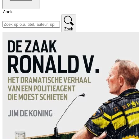
Zoek
Zoek