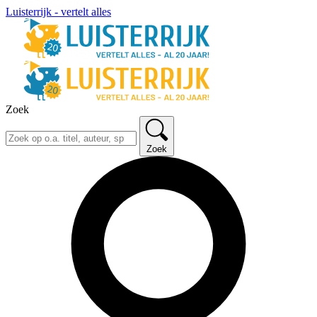
Luisterrijk - vertelt alles
Zoek
Zoek