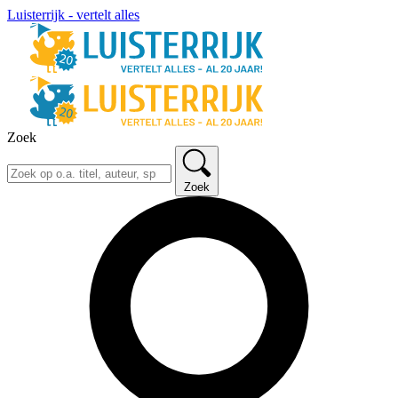
Luisterrijk - vertelt alles
Zoek
Zoek