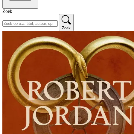
Zoek
Zoek