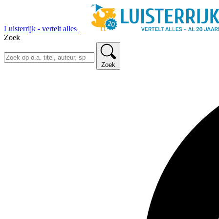
Luisterrijk - vertelt alles
Zoek
Zoek