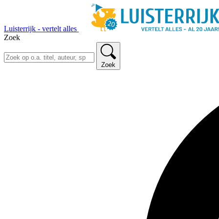
Luisterrijk - vertelt alles
Zoek
Zoek