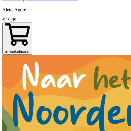
Aletta André
€ 19,99
in winkelmand