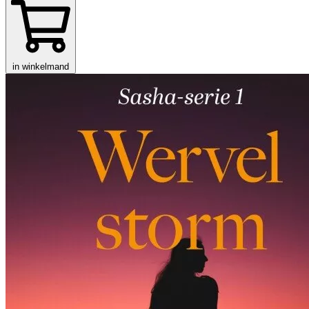
in winkelmand