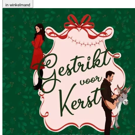
in winkelmand