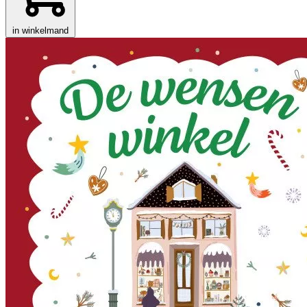
in winkelmand