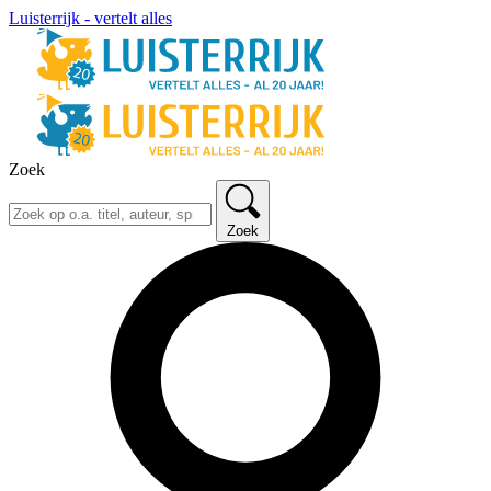
Luisterrijk - vertelt alles
Zoek
Zoek