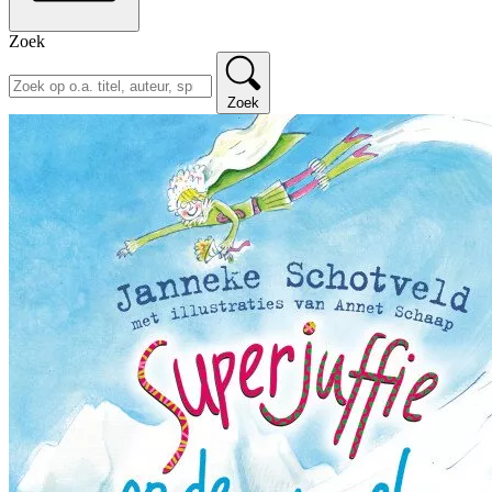
Zoek
Zoek