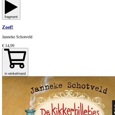
fragment
Zoef!
Janneke Schotveld
€ 14,99
in winkelmand