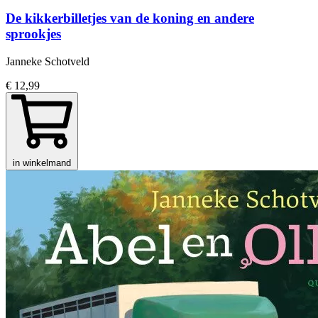
De kikkerbilletjes van de koning en andere
sprookjes
Janneke Schotveld
€ 12,99
in winkelmand