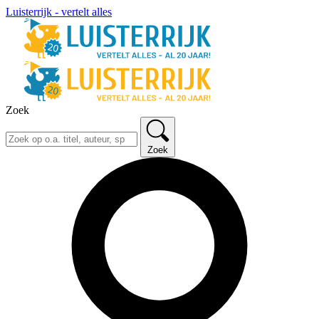
Luisterrijk - vertelt alles
Zoek
Zoek