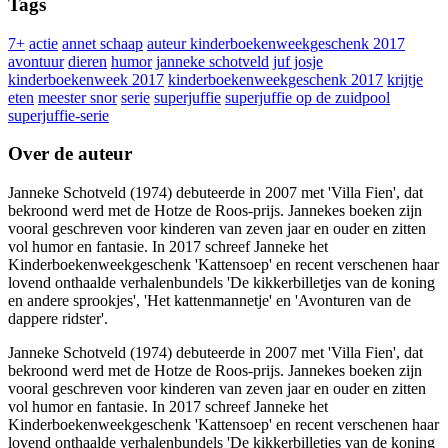
Tags
7+
actie
annet schaap
auteur kinderboekenweekgeschenk 2017
avontuur
dieren
humor
janneke schotveld
juf josje
kinderboekenweek 2017
kinderboekenweekgeschenk 2017
krijtje
eten
meester snor
serie
superjuffie
superjuffie op de zuidpool
superjuffie-serie
Over de auteur
Janneke Schotveld (1974) debuteerde in 2007 met 'Villa Fien', dat
bekroond werd met de Hotze de Roos-prijs. Jannekes boeken zijn
vooral geschreven voor kinderen van zeven jaar en ouder en zitten
vol humor en fantasie. In 2017 schreef Janneke het
Kinderboekenweekgeschenk 'Kattensoep' en recent verschenen haar
lovend onthaalde verhalenbundels 'De kikkerbilletjes van de koning
en andere sprookjes', 'Het kattenmannetje' en 'Avonturen van de
dappere ridster'.
Janneke Schotveld (1974) debuteerde in 2007 met 'Villa Fien', dat
bekroond werd met de Hotze de Roos-prijs. Jannekes boeken zijn
vooral geschreven voor kinderen van zeven jaar en ouder en zitten
vol humor en fantasie. In 2017 schreef Janneke het
Kinderboekenweekgeschenk 'Kattensoep' en recent verschenen haar
lovend onthaalde verhalenbundels 'De kikkerbilletjes van de koning