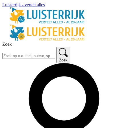
Luisterrijk - vertelt alles
Zoek
Zoek