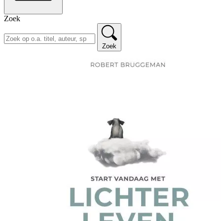
Zoek
Zoek