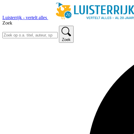
Luisterrijk - vertelt alles
Zoek
Zoek