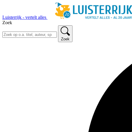
Luisterrijk - vertelt alles
Zoek
Zoek