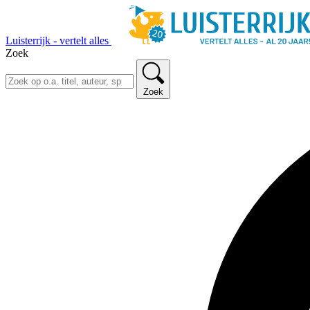
Luisterrijk - vertelt alles
Zoek
Zoek